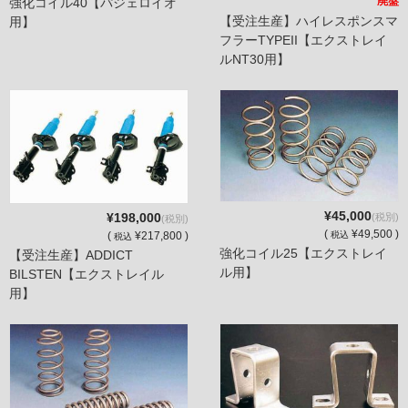
廃盤
強化コイル40【パジェロイオ
【受注生産】ハイレスポンスマ
用】
フラーTYPEII【エクストレイ
ルNT30用】
¥45,000
¥198,000
(税別)
(税別)
(
¥49,500 )
税込
(
¥217,800 )
税込
強化コイル25【エクストレイ
【受注生産】ADDICT
ル用】
BILSTEN【エクストレイル
用】