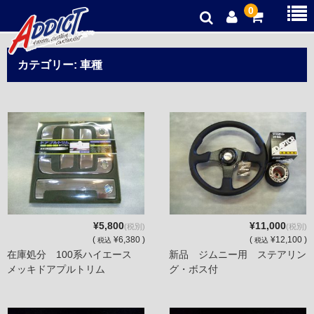
0
オリジナルパーツ
カテゴリー:
車種
新品パーツ
中古パーツ
お得商品
ご利用ガイド
プライバシーポリシー
¥5,800
¥11,000
(税別)
(税別)
(
¥6,380 )
(
¥12,100 )
税込
税込
在庫処分 100系ハイエース
新品 ジムニー用 ステアリン
メッキドアプルトリム
グ・ボス付