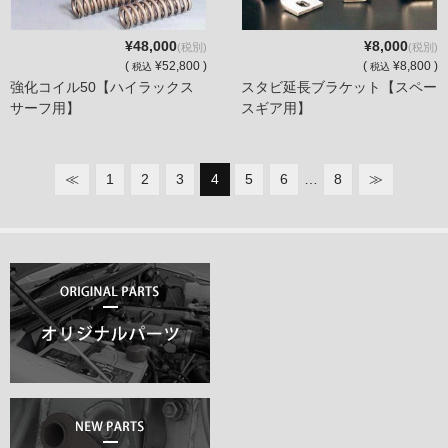
¥48,000
¥8,000
(税別)
(税別)
(
¥52,800 )
(
¥8,800 )
税込
税込
強化コイル50【ハイラックス
スタビ延長ブラケット【スペー
サーフ用】
スギア用】
≪
1
2
3
4
5
6
…
8
≫