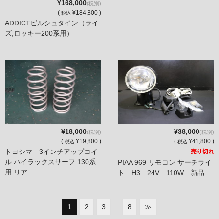
¥168,000
(税別)
(
¥184,800 )
税込
ADDICTビルシュタイン（ライ
ズ,ロッキー200系用）
¥18,000
¥38,000
(税別)
(税別)
(
¥19,800 )
(
¥41,800 )
税込
税込
トヨシマ 3インチアップコイ
売り切れ
ル ハイラックスサーフ 130系
PIAA 969 リモコン サーチライ
用 リア
ト H3 24V 110W 新品
1
2
3
…
8
≫