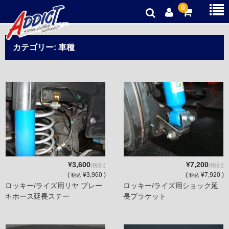
0
オリジナルパーツ
カテゴリー:
車種
新品パーツ
中古パーツ
お得商品
ご利用ガイド
プライバシーポリシー
¥3,600
¥7,200
(税別)
(税別)
(
¥3,960 )
(
¥7,920 )
税込
税込
ロッキー/ライズ用リヤ ブレー
ロッキー/ライズ用ショック延
キホース延長ステー
長ブラケット