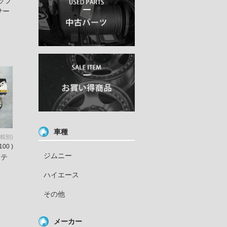
ップ
サー
車種
(税別)
100 )
ジムニー
ステ
ハイエース
その他
メーカー