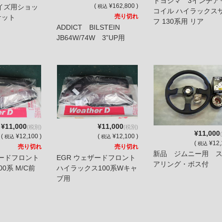
トヨシマ 3インチア
(
¥162,800 )
イズ用ショッ
税込
コイル ハイラックス
売り切れ
ケット
フ 130系用 リア
ADDICT BILSTEIN
JB64W/74W 3”UP用
¥11,000
¥11,000
(税別)
(税別)
¥11,000
(
¥12,100 )
(
¥12,100 )
税込
税込
(
¥12,
税込
売り切れ
売り切れ
新品 ジムニー用 
ザードフロント
EGR ウェザードフロント
アリング・ボス付
0系 M/C前
ハイラックス100系Wキャ
ブ用