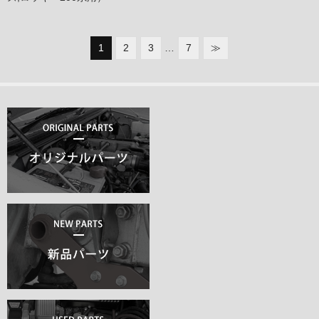
1
2
3
…
7
≫