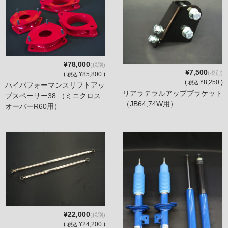
¥78,000
(税別)
¥7,500
(税別)
(
¥85,800 )
税込
(
¥8,250 )
税込
ハイパフォーマンスリフトアッ
リアラテラルアップブラケット
プスペーサー38 （ミニクロス
（JB64,74W用）
オーバーR60用）
¥22,000
(税別)
(
¥24,200 )
税込