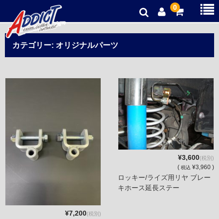
0
オリジナルパーツ
カテゴリー:
オリジナルパーツ
新品パーツ
中古パーツ
お得商品
ご利用ガイド
プライバシーポリシー
¥3,600
(税別)
(
¥3,960 )
税込
ロッキー/ライズ用リヤ ブレー
キホース延長ステー
¥7,200
(税別)