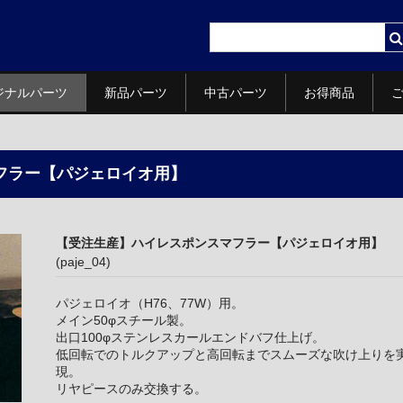
ジナルパーツ
新品パーツ
中古パーツ
お得商品
フラー【パジェロイオ用】
【受注生産】ハイレスポンスマフラー【パジェロイオ用】
(paje_04)
パジェロイオ（H76、77W）用。
メイン50φスチール製。
出口100φステンレスカールエンドバフ仕上げ。
低回転でのトルクアップと高回転までスムーズな吹け上りを
現。
リヤピースのみ交換する。